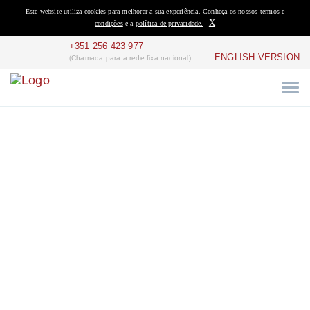
Este website utiliza cookies para melhorar a sua experiência. Conheça os nossos
termos e
X
condições
e a
política de privacidade.
+351 256 423 977
ENGLISH VERSION
(Chamada para a rede fixa nacional)
SOLAR DAS
LARANJEIRAS
Home
Termos e Condições Gerais de Utilização