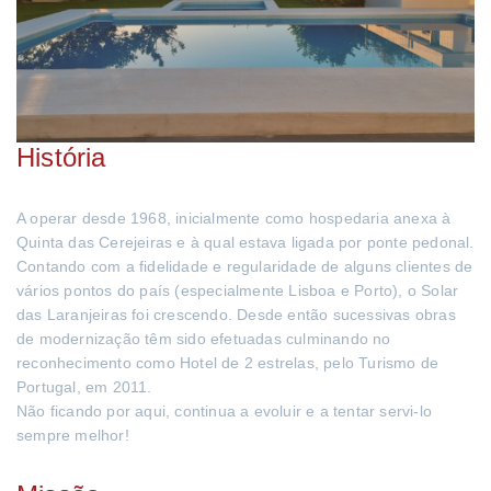
História
A operar desde 1968, inicialmente como hospedaria anexa à
Quinta das Cerejeiras e à qual estava ligada por ponte pedonal.
Contando com a fidelidade e regularidade de alguns clientes de
vários pontos do país (especialmente Lisboa e Porto), o Solar
das Laranjeiras foi crescendo. Desde então sucessivas obras
de modernização têm sido efetuadas culminando no
reconhecimento como Hotel de 2 estrelas, pelo Turismo de
Portugal, em 2011.
Não ficando por aqui, continua a evoluir e a tentar servi-lo
sempre melhor!