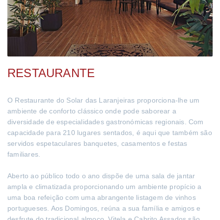
RESTAURANTE
O Restaurante do Solar das Laranjeiras proporciona-lhe um
ambiente de conforto clássico onde pode saborear a
diversidade de especialidades gastronómicas regionais. Com
capacidade para 210 lugares sentados, é aqui que também são
servidos espetaculares banquetes, casamentos e festas
familiares.
Aberto ao público todo o ano dispõe de uma sala de jantar
ampla e climatizada proporcionando um ambiente propício a
uma boa refeição com uma abrangente listagem de vinhos
portugueses. Aos Domingos, reúna a sua família e amigos e
desfrute do tradicional almoço. Vitela e Cabrito Assados são