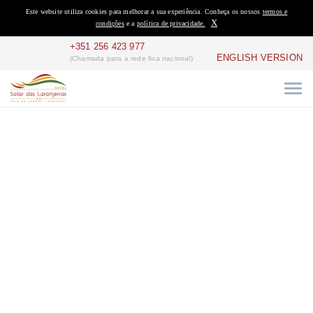
Este website utiliza cookies para melhorar a sua experiência. Conheça os nossos
termos e
X
condições
e a
política de privacidade.
+351 256 423 977
ENGLISH VERSION
(Chamada para a rede fixa nacional)
SOLAR DAS
LARANJEIRAS
Home
Sobre nós