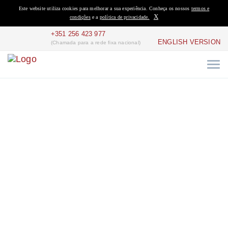
Este website utiliza cookies para melhorar a sua experiência. Conheça os nossos
termos e
X
condições
e a
política de privacidade.
+351 256 423 977
ENGLISH VERSION
(Chamada para a rede fixa nacional)
Single
Home
Quartos
Single